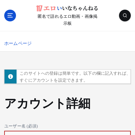
内
容
匿名で語れるエロ動画・画像掲
を
示板
ス
キ
ッ
ホームページ
プ
このサイトへの登録は簡単です。以下の欄に記入すれば、
すぐにアカウントを設定できます。
アカウント詳細
ユーザー名 (必須)